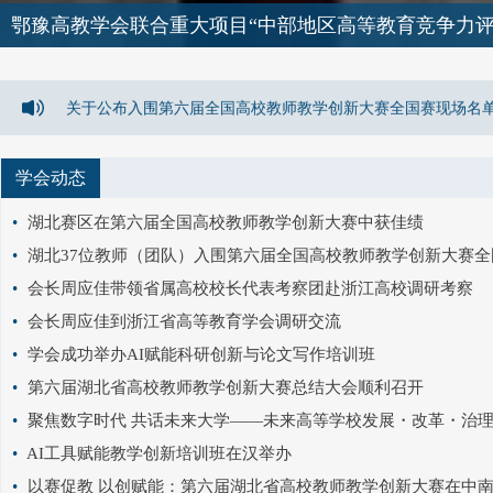
鄂豫高教学会联合重大项目“中部地区高等教育竞争力评
湖北省高等教育学会摄影教育专业委员会顺利完成换届
湖北省高等教育学会数智化分会在汉成立
关于公布入围第六届全国高校教师教学创新大赛全国赛现场名
学会动态
•
湖北赛区在第六届全国高校教师教学创新大赛中获佳绩
•
湖北37位教师（团队）入围第六届全国高校教师教学创新大赛全
•
会长周应佳带领省属高校校长代表考察团赴浙江高校调研考察
•
会长周应佳到浙江省高等教育学会调研交流
•
学会成功举办AI赋能科研创新与论文写作培训班
•
第六届湖北省高校教师教学创新大赛总结大会顺利召开
•
聚焦数字时代 共话未来大学——未来高等学校发展・改革・治理研讨会
•
AI工具赋能教学创新培训班在汉举办
•
以赛促教 以创赋能：第六届湖北省高校教师教学创新大赛在中