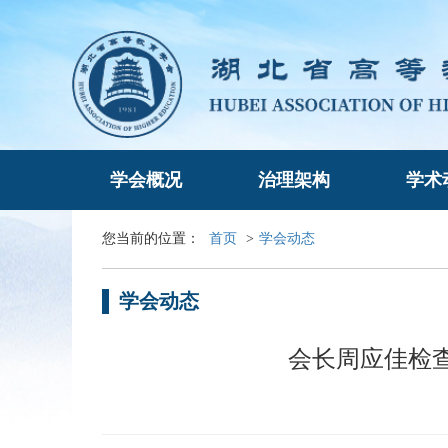
学会概况
治理架构
学术
您当前的位置：
首页
>
学会动态
学会动态
会长周应佳检